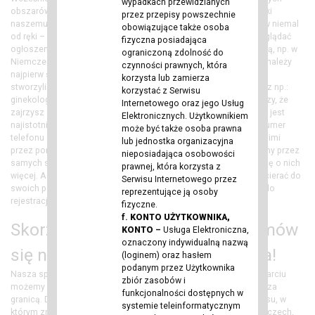
wypadkach przewidzianych
obszarów medycyny wymagało przekopywania sieci. Teraz, dzięki
przez przepisy powszechnie
naszemu serwisowi, możesz znaleźć potrzebnych Ci fachowców niemal
obowiązujące także osoba
od ręki – i to w najbliższej okolicy! Wystarczy, że zaczniesz przeglądać
fizyczna posiadająca
ogłoszenia, jakie publikują na tej stronie polscy lekarze za granicą, np. w
ograniczoną zdolność do
Niemczech. Wszystkie są autentyczne, gdyż – aby je zamieścić, należy
czynności prawnych, która
najpierw się zarejestrować. Dla wygody korzystających z portalu
korzysta lub zamierza
stworzyliśmy także osobne sekcje. Dzięki temu, jeśli potrzebujesz np.:
korzystać z Serwisu
ginekologa, chirurga, okulistę, czy innego specjalistę, to wystarczy, że
Internetowego oraz jego Usług
zajrzysz do odpowiedniej kategorii. Każde ogłoszenie opatrzone jest
Elektronicznych. Użytkownikiem
najistotniejszymi informacjami. Znajdziesz w nich m.in. adres, numer
może być także osoba prawna
telefonu czy stronę WWW. Możesz również skontaktować się z nimi
lub jednostka organizacyjna
przez portal. W każdym z nich przeczytasz też opis zamieszczony przez
nieposiadająca osobowości
samych specjalistów, dzięki czemu będziesz mógł dowiedzieć się o nich
prawnej, która korzysta z
więcej. A może sam jesteś polskim lekarzem? Chcesz łatwiej docierać do
Serwisu Internetowego przez
swoich pacjentów, w tym m.in. rodaków? Zachęcamy Cię zatem do
reprezentujące ją osoby
rejestracji i publikacji własnego ogłoszenia!
fizyczne.
f.
KONTO UŻYTKOWNIKA,
Skorzystaj z naszego serwisu i umów
KONTO
–
Usługa Elektroniczna,
oznaczony indywidualną nazwą
się na wizytę do polskiego lekarza!
(loginem) oraz hasłem
podanym przez Użytkownika
Nasza społeczność wciąż się rozrasta! Dzięki wzajemnemu wsparciu
zbiór zasobów i
możemy się poczuć pewniej, nawet jeśli na co dzień mieszkamy za
funkcjonalności dostępnych w
granicą. Dlatego już teraz zachęcamy Cię do korzystania z serwisu, w
systemie teleinformatycznym
którym znajdziesz nie tylko polskich lekarzy pracujących w Niemczech,