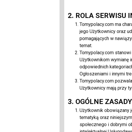
Komplet Paparazzi Fas
2. ROLA SERWISU
Tomypolacy.com ma chara
08
jego Użytkownicy oraz ud
Mo
pomagających w nawiązywa
Komplet Pa
temat.
17
Tomypolacy.com stanowi 
Użytkownikom wymianę in
Powiązana firma:
VIP 
odpowiednich kategoriac
Ogłoszeniami i innymi tr
Tomypolacy.com pozwala 
Sukienka Paparazzi Fa
Użytkownicy mają przy ty
3. OGÓLNE ZASAD
08
Użytkownik obowiązany j
Mo
tematyką oraz niniejszy
Sukienka 
społecznego i dobrymi o
17
intelektualnej Usługodaw