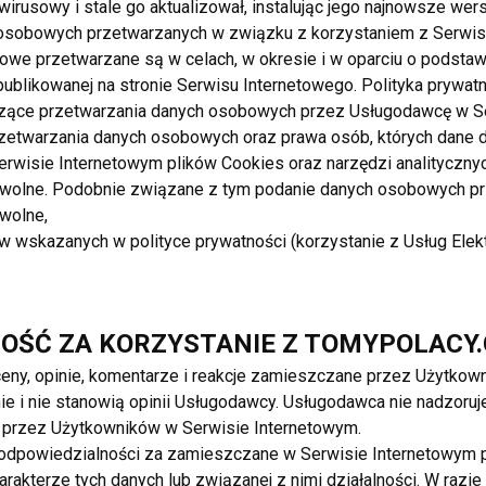
Zaufana oferta
wirusowy i stale go aktualizował, instalując jego najnowsze wers
.06.2025
Inne
osobowych przetwarzanych w związku z korzystaniem z Serwisu
we przetwarzane są w celach, w okresie i w oparciu o podsta
da
53.00 EUR
publikowanej na stronie Serwisu Internetowego. Polityka prywat
ka Paparazzi Fashion rozmiar : UNI Pasuje na S M L XL VIP Fashion 24 kontakt WhatsApp +49
zące przetwarzania danych osobowych przez Usługodawcę w Se
15844106
rzetwarzania danych osobowych oraz prawa osób, których dane d
rwisie Internetowym plików Cookies oraz narzędzi analitycznyc
Fashion 24
owolne. Podobnie związane z tym podanie danych osobowych pr
wolne,
 wskazanych w polityce prywatności (korzystanie z Usług Elek
shion
Zaufana oferta
.06.2025
Inne
NOŚĆ ZA KORZYSTANIE Z TOMYPOLACY
da
53.00 EUR
eny, opinie, komentarze i reakcje zamieszczane przez Użytko
ka Paparazzi Fashion rozmiar : UNI Pasuje na S M L XL VIP Fashion 24 kontakt WhatsApp +49
ie i nie stanowią opinii Usługodawcy. Usługodawca nie nadzoruje
15844106
przez Użytkowników w Serwisie Internetowym.
odpowiedzialności za zamieszczane w Serwisie Internetowym p
Fashion 24
rakterze tych danych lub związanej z nimi działalności. W raz