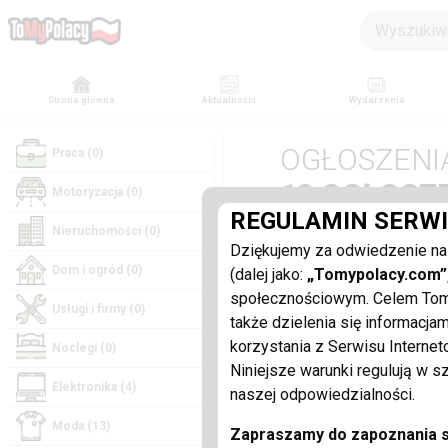
Strona główna
Aktualności
Wydarzenia
OGŁOSZENI
Praca (0)
18 OGŁOSZ
Motoryzacja (0)
REGULAMIN SERW
Nieruchomości (0)
Dziękujemy za odwiedzenie na
↓
Pokaż Filtry
Dom i ogród (0)
(dalej jako:
„Tomypolacy.com”,
społecznościowym. Celem Tomyp
sprawdź bazę ogłoszeń
Usługi i firmy (0)
także dzielenia się informacja
korzystania z Serwisu Interne
Noclegi (0)
Niniejsze warunki regulują w 
VIP
Elektronika (4)
naszej odpowiedzialności.
Moda (13)
Zapraszamy do zapoznania s