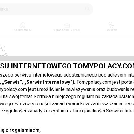
Społeczność
Ogłoszenia o pracę
Lekarze
A:
EŃ
ISU INTERNETOWEGO TOMYPOLACY.CO
szego serwisu internetowego udostępnianego pod adresem in
 „Serwis”, „Serwis Internetowy”).
Tomypolacy.com jest portal
olacy.com jest umożliwienie nawiązywania oraz budowania rel
mi na swój temat. Formuła niniejszego regulaminu zakłada ustal
towego, w szczególności zasad i warunków zamieszczania treśc
szczególności zasady korzystania z funkcjonalności Serwisu Int
ię z regulaminem,