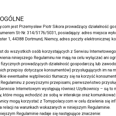
OGI
Zaufana oferta
 OGÓLNE
08.06.2025
Inne
.com jest Przemysław Piotr Sikora prowadzący działalność gos
umerem St-Nr. 314/5176/5031, posiadający: adres miejsca wyko
Moda
49.00 EUR
ter 1, 44388 Dortmund, Niemcy, adres poczty elektronicznej: ko
Kombin
st do wszystkich osób korzystających z Serwisu Internetowego
P Fashion 24
wienia niniejszego Regulaminu nie mają na celu wyłączać ani ogr
fizycznych prowadzących działalność gospodarczą lub zawodo
 nich przepisy dotyczące konsumentów) przysługujących im na
Q ANDROID 16GB BOX 4K PRZYSTAWKA
kie ewentualne wątpliwości tłumaczy się na korzyść konsumen
 Regulaminu z powyższymi przepisami, pierwszeństwo przysłu
Zaufana oferta
rwisie Internetowym występują również Użytkownicy – są to n
03.09.2023
Inne
, które mogą wchodzić ze sobą w interakcje oraz komunikować
icy mogą korzystać z Tomypolacy.com w celu dzielenia się inf
Elektronika
120.00
 relacji na warunkach wskazanych w niniejszym Regulaminie.
Opis SMART TV BOX X96Q ANDROID 16 GB GENBOX 4K Przystawka X96Q to świetne rozwiązanie dla
iejszym Regulaminie nadaje się następujące znaczenie:
każdego, kto nie posiada telewizora Smart lub nie chce przepłaca