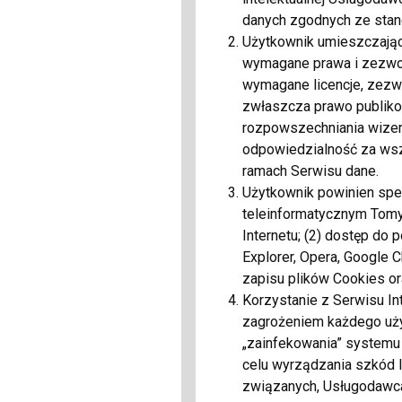
danych zgodnych ze stan
Powiązana firma:
VIP 
Użytkownik umieszczając
wymagane prawa i zezwol
wymagane licencje, zezwol
zwłaszcza prawo publikow
rozpowszechniania wizeru
odpowiedzialność za wsz
ramach Serwisu dane.
Użytkownik powinien spe
teleinformatycznym Tomyp
Internetu; (2) dostęp do p
Explorer, Opera, Google 
zapisu plików Cookies or
Korzystanie z Serwisu I
zagrożeniem każdego użyt
„zainfekowania” systemu
Sukienka Paparazzi Fa
celu wyrządzania szkód l
związanych, Usługodawca 