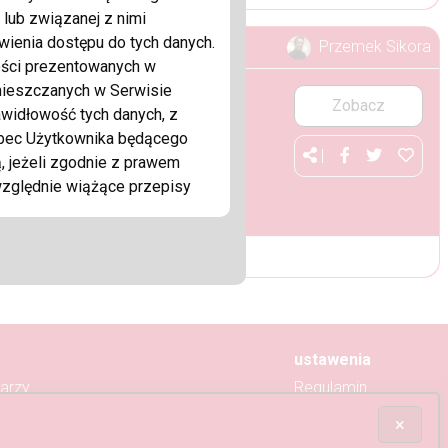
lub związanej z nimi
wienia dostępu do tych danych.
Przemek Sikora
wości prezentowanych w
amieszczanych w Serwisie
Zobacz
widłowość tych danych, z
obec Użytkownika będącego
|
 jeżeli zgodnie z prawem
względnie wiążące przepisy
ałe i przejrzyste dla
ć samodzielnie Usługi
 Użytkownika. Usługodawca
 dorozumianych lub wyrażonych
ani nie ogranicza
bą fizyczną prowadzącą
ustawenia
o niej przepisy dotyczące
arzy
Regulamin
wiążące przepisy prawa.
rm
Polityka prywatności
×
sobu wykonania zobowiązań,
nia
Reklama