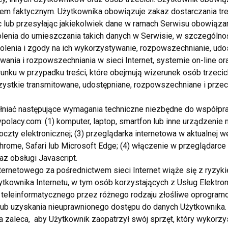
em faktycznym. Użytkownika obowiązuje zakaz dostarczania tre
Fashion 24
 lub przesyłając jakiekolwiek dane w ramach Serwisu obowiązan
enia do umieszczania takich danych w Serwisie, w szczególnośc
enia i zgody na ich wykorzystywanie, rozpowszechnianie, udostę
ania i rozpowszechniania w sieci Internet, systemie on-line or
nku w przypadku treści, które obejmują wizerunek osób trzecic
ystkie transmitowane, udostępniane, rozpowszechniane i prze
łniać następujące wymagania techniczne niezbędne do współp
olacy.com: (1) komputer, laptop, smartfon lub inne urządzenie
oczty elektronicznej; (3) przeglądarka internetowa w aktualnej wer
Chrome, Safari lub Microsoft Edge; (4) włączenie w przeglądarce
az obsługi Javascript.
nternetowego za pośrednictwem sieci Internet wiąże się z ryz
kownika Internetu, w tym osób korzystających z Usług Elektron
 teleinformatycznego przez różnego rodzaju złośliwe oprogram
shion
ub uzyskania nieuprawnionego dostępu do danych Użytkownika. 
zaleca, aby Użytkownik zaopatrzył swój sprzęt, który wykorzys