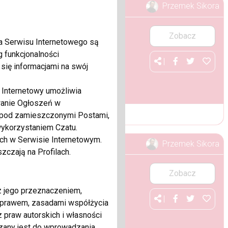
Przemek Sikora
Zobacz
a Serwisu Internetowego są
g funkcjonalności
|
się informacjami na swój
 Internetowy umożliwia
wanie Ogłoszeń w
i pod zamieszczonymi Postami,
wykorzystaniem Czatu.
ch w Serwisie Internetowym.
Przemek Sikora
zczają na Profilach.
Zobacz
z jego przeznaczeniem,
|
 prawem, zasadami współżycia
praw autorskich i własności
ązany jest do wprowadzania