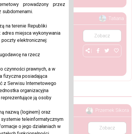
ternetowy prowadzony przez
płynnie przesyłaj obraz i dźwięk na
z subdomenami.
glądarki internetowej, aplikacji
Tatiana
ele, wiele innych. SMART TV BOX X96Q
ą na terenie Republiki
970 SMART TV BOX X96Q ANDROID
: adres miejsca wykonywania
ECHNICZNA Procesor: 4-o
Zobacz
 poczty elektronicznej:
|
ługodawcę na rzecz
 / Rm /
ownica Aigostar Ushas 30HEZ 3-
do czynności prawnych, a w
EG1/2/4, H.264, HD AVC/VC-1,
 Zapakowany fabrycznie przez
 fizyczna posiadająca
ać z Serwisu Internetowego
jednostka organizacyjna
 reprezentujące ją osoby
Przemek Sikora
ną nazwą (loginem) oraz
ty pamięci, dzięki tak dużej
 systemie teleinformatycznym
 możesz wykorzystać na wiele
rmacje o jego działaniach w
ę słuchając muzyki lub oglądając
Zobacz
stałych funkcjonalności