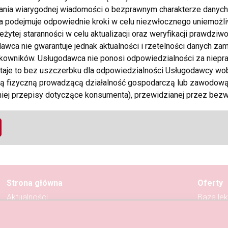
ania wiarygodnej wiadomości o bezprawnym charakterze danych 
a podejmuje odpowiednie kroki w celu niezwłocznego uniemożli
żytej staranności w celu aktualizacji oraz weryfikacji prawdzi
awca nie gwarantuje jednak aktualności i rzetelności danych z
Zaufana oferta
kowników. Usługodawca nie ponosi odpowiedzialności za niepra
.06.2025
Inne
taje to bez uszczerbku dla odpowiedzialności Usługodawcy w
da
24.00 EUR
 fizyczną prowadzącą działalność gospodarczą lub zawodową,
VIP Fashion 24 kontakt WhatsApp +49 1715844106
niej przepisy dotyczące konsumenta), przewidzianej przez bez
leżyte starania, aby korzystanie z Tomypolacy.com było zrozumi
Fashion 24
 może zagwarantować, że Użytkownik będzie potrafił obsługiwa
każą się ona przydatne w osiągnięciu celów oczekiwanych przez
m w formie, w jakiej został on dostarczony i nie czyni żadnych
 jego użyteczności do konkretnych zastosowań, co nie wyłącza 
godawcy wobec Użytkownika będącego konsumentem (albo oso
Strona główna
Oferty
lub zawodową, jeżeli zgodnie z prawem krajowym stosuje się d
Aktualności
Baza lek
te spełnienie świadczenia, przewidzianej przez bezwzględnie 
Wydarzenia
Baza fi
uje warunków ewentualnych transakcji, ich przedmiotu oraz spo
Randki
Ogłosze