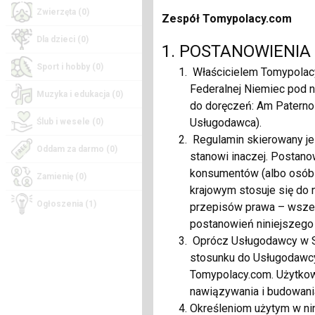
Kombinezon z OLAV
Zwierzęta (0)
Zespół Tomypolacy.com
Dla dzieci (0)
1. POSTANOWIENIA
Sport i hobby (0)
Właścicielem Tomypolacy
Federalnej Niemiec pod n
Muzyka i edukacja (0)
do doręczeń: Am Paternos
Usługodawca).
Ślub i wesele (0)
Regulamin skierowany je
Oddam za darmo (0)
Powiązana firma:
VI
stanowi inaczej. Postano
konsumentów (albo osób 
Zamienię (0)
krajowym stosuje się do
SMART TV BOX X96
Ogłoszenia (1)
przepisów prawa – wszel
postanowień niniejszego
Oprócz Usługodawcy w Se
stosunku do Usługodawcy
Tomypolacy.com. Użytkown
nawiązywania i budowania
Określeniom użytym w nin