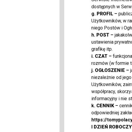
dostępnych w Serwi
Mo
g.
PROFIL
–
public
mi
Użytkowników, w ra
m
niego Postów i Ogł
smaż
h.
POST
–
jakakolw
Powiązana firma:
VIP 
poje
ustawienia prywatno
grafikę itp.
sre
Komplet Paparazzi Fas
i.
CZAT
–
funkcjon
D
rozmów (w formie t
W
j.
OGŁOSZENIE
–
niezależnie od jego
08
s
Użytkowników, zain
Mo
współpracy, skorzys
Komplet Pa
informacyjny i nie 
Er
17
k.
CENNIK
–
cenni
odpowiedniej zakła
Powiązana firma:
VIP 
https://tomypola
l
DZIEŃ ROBOCZY