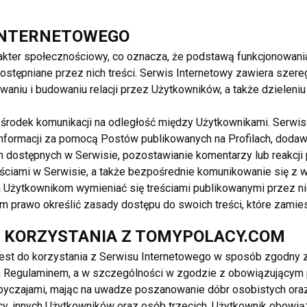
hion
 INTERNETOWEGO
Zaufana oferta
kter społecznościowy, co oznacza, że podstawą funkcjonowani
.06.2025
Inne
ostępniane przez nich treści. Serwis Internetowy zawiera szere
da
58.00 EUR
niu i budowaniu relacji przez Użytkowników, a także dzieleniu 
parazzi Fashion rozmiar : UNI Pasuje na S M L XL VIP Fashion 24 kontakt WhatsApp +49
15844106
środek komunikacji na odległość między Użytkownikami. Serwis
formacji za pomocą Postów publikowanych na Profilach, doda
Fashion 24
h dostępnych w Serwisie, pozostawianie komentarzy lub reakcj
eściami w Serwisie, a także bezpośrednie komunikowanie się z 
Użytkownikom wymieniać się treściami publikowanymi przez ni
shion
m prawo określić zasady dostępu do swoich treści, które zamies
Zaufana oferta
Y KORZYSTANIA Z TOMYPOLACY.COM
.06.2025
Inne
est do korzystania z Serwisu Internetowego w sposób zgodny 
da
53.00 EUR
m Regulaminem, a w szczególności w zgodzie z obowiązującym
Paparazzi Fashion rozmiar : UNI Pasuje na S M L XL VIP Fashion 24 kontakt WhatsApp +49
byczajami, mając na uwadze poszanowanie dóbr osobistych oraz 
15844106
cy, innych Użytkowników oraz osób trzecich. Użytkownik obowi