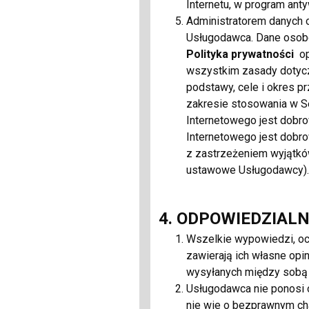
Internetu, w program anty
08
Administratorem danych 
Usługodawca. Dane osobo
Mo
Polityka prywatności
o
Sukien
wszystkim zasady dotyc
17
podstawy, cele i okres p
zakresie stosowania w Se
Powiązana firma:
VIP 
Internetowego jest dobr
Internetowego jest dobro
z zastrzeżeniem wyjątków
Sukienka Paparazzi Fa
ustawowe Usługodawcy).
08
4. ODPOWIEDZIAL
Mo
Wszelkie wypowiedzi, oc
Sukien
zawierają ich własne opin
17
wysyłanych między sobą 
Usługodawca nie ponosi 
Powiązana firma:
VIP 
nie wie o bezprawnym cha