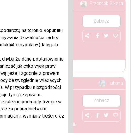
Przemek Sikora
Zobacz
podarczą na terenie Republiki
|
nywania działalności i adres
ntakt@tomypolacy.(dalej jako
ezon z OLAVOGI rozmiar : S M VIP Fashion 24 kontakt WhatsApp +49 1715844106
, chyba że dane postanowienie
aniczać jakichkolwiek praw
wą, jeżeli zgodnie z prawem
 mocy bezwzględnie wiążących
Tatiana
ta. W przypadku niezgodności
guje tym przepisom.
Zobacz
iezależne podmioty trzecie w
 się za pośrednictwem
|
ormacjami, wymiany treści oraz
ć za drogi sprzęt telewizyjny.