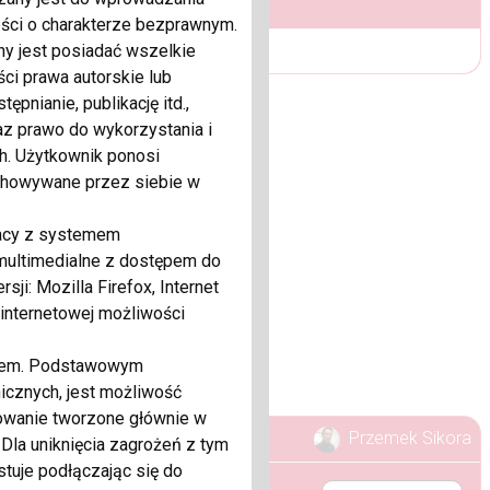
ści o charakterze bezprawnym.
y jest posiadać wszelkie
i prawa autorskie lub
pnianie, publikację itd.,
az prawo do wykorzystania i
h. Użytkownik ponosi
chowywane przez siebie w
racy z systemem
 multimedialne z dostępem do
sji: Mozilla Firefox, Internet
 internetowej możliwości
ykiem. Podstawowym
icznych, jest możliwość
owanie tworzone głównie w
Przemek Sikora
Dla uniknięcia zagrożeń z tym
tuje podłączając się do