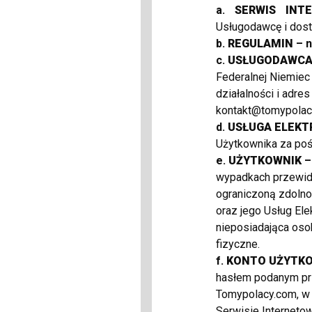
a.
SERWIS INT
Usługodawcę i dos
Frytkownica olejowa 
b.
REGULAMIN
– n
c.
USŁUGODAWC
Federalnej Niemiec
działalności i adre
r
kontakt@tomypolac
w
d.
USŁUGA ELEKT
Użytkownika za po
Rm
l
e.
UŻYTKOWNIK
–
wypadkach przewidz
R
p
ograniczoną zdolno
O
Premium
w
oraz jego Usług El
b
A
nieposiadająca oso
1
nier
fizyczne.
Kombinezon z OLAVOG
Nie Funkcje s
f.
KONTO UŻYTK
po
hasłem podanym prz
term
Tomypolacy.com, w 
temp
08
Serwisie Internetow