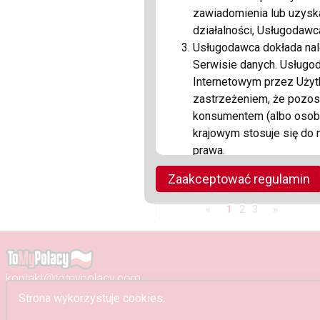
zawiadomienia lub uzysk
działalności, Usługodawc
koszulka OLAVOGA
Usługodawca dokłada nale
Serwisie danych. Usługod
Internetowym przez Użyt
04
zastrzeżeniem, że pozos
Mo
konsumentem (albo osobą
krajowym stosuje się do 
prawa.
Usługodawca podejmuje na
Zaakceptować regulamin
Powiązana firma:
VIP 
Użytkowników, jednak nie
Elektroniczne albo że o
«
1
2
3
»
udostępnia Tomypolacy.co
otwarcie zapewnień co do
odpowiedzialności Usłu
działalność gospodarczą 
kontakt@tomypolacy.com
konsumenta) za nienależy
Strona wykorzystuje cookies.
Usługodawca nie weryfik