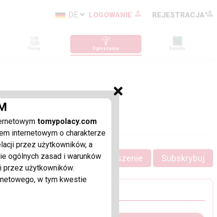
DE
LOGOWANIE
REJESTRACJA
Firmy
Ogłoszenia
Randki
M
ternetowym
tomypolacy.com
em internetowym o charakterze
acji przez użytkowników, a
enie ogólnych zasad i warunków
Dodaj ogłoszenie
Subskrybuj
i przez użytkowników.
ernetowego, w tym kwestie