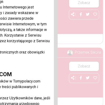
je.
Zobacz
 Internetowego jest
wy i zasady wskazane w
|
ności zawiera przede
rwisie Internetowym, w tym
otyczą, a także informacje w
h. Korzystanie z Serwisu
zez korzystającego z Serwisu
tronicznych oraz obowiązki
Przemek Sikora
Zobacz
.COM
|
wników w Tomypolacy.com
 treści publikowanych i
rzez Użytkowników dane, jeśli
ie otrzymania urzędowego