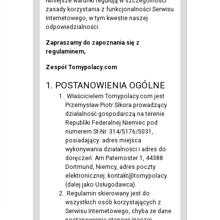
Niniejsze warunki regulują w szczególności
zasady korzystania z funkcjonalności Serwisu
Internetowego, w tym kwestie naszej
odpowiedzialności.
Zapraszamy do zapoznania się z
regulaminem,
Zespół Tomypolacy.com
1. POSTANOWIENIA OGÓLNE
Właścicielem Tomypolacy.com jest
Przemysław Piotr Sikora prowadzący
działalność gospodarczą na terenie
Republiki Federalnej Niemiec pod
numerem St-Nr. 314/5176/5031,
posiadający: adres miejsca
wykonywania działalności i adres do
doręczeń: Am Paternoster 1, 44388
Dortmund, Niemcy, adres poczty
elektronicznej: kontakt@tomypolacy.
(dalej jako Usługodawca).
Regulamin skierowany jest do
wszystkich osób korzystających z
Serwisu Internetowego, chyba że dane
postanowienie stanowi inaczej.