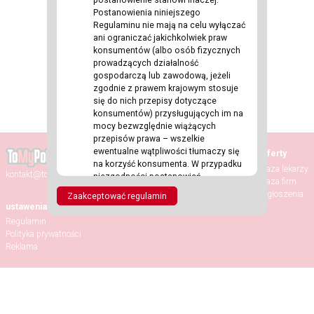
Postanowienia niniejszego
Regulaminu nie mają na celu wyłączać
ani ograniczać jakichkolwiek praw
konsumentów (albo osób fizycznych
prowadzących działalność
gospodarczą lub zawodową, jeżeli
zgodnie z prawem krajowym stosuje
się do nich przepisy dotyczące
konsumentów) przysługujących im na
mocy bezwzględnie wiążących
przepisów prawa – wszelkie
ewentualne wątpliwości tłumaczy się
Strona główna
Oferty
na korzyść konsumenta. W przypadku
Aktualności
Baza lekarzy
kontakt@tomypolacy.com
niezgodności postanowień
Wydarzenia
Baza firm
niniejszego Regulaminu z powyższymi
Randki
Ogłoszenia
Zaakceptować regulamin
przepisami, pierwszeństwo
ustawenia
przysługuje tym przepisom.
Regulamin
Oprócz Usługodawcy w Serwisie
Polityka prywatności
Internetowym występują również
Reklama
Użytkownicy – są to niezależne
podmioty trzecie w stosunku do
Usługodawcy, które mogą wchodzić ze
sobą w interakcje oraz komunikować
się za pośrednictwem