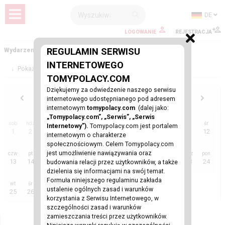
DE
LOGOWANIE
REJESTRACJA
REGULAMIN SERWISU
Wydarzenia i eventy za granicą
INTERNETOWEGO
↓
Pokaż Filtry
TOMYPOLACY.COM
Dziękujemy za odwiedzenie naszego serwisu
sierpień 2026
internetowego udostępnianego pod adresem
internetowym
tomypolacy.com
(dalej jako:
„Tomypolacy.com”, „Serwis”, „Serwis
sob
ndz
pon
wt
śr
czw
pt
sob
ndz
pon
wt
śr
Internetowy”).
Tomypolacy.com jest portalem
1
2
3
4
5
6
7
8
9
10
11
12
internetowym o charakterze
społecznościowym. Celem Tomypolacy.com
jest umożliwienie nawiązywania oraz
czw
pt
sob
ndz
pon
wt
śr
czw
pt
sob
ndz
pon
13
14
15
16
17
18
19
20
21
22
23
24
budowania relacji przez użytkowników, a także
dzielenia się informacjami na swój temat.
Formuła niniejszego regulaminu zakłada
wt
śr
czw
pt
sob
ndz
pon
ustalenie ogólnych zasad i warunków
25
26
27
28
29
30
31
korzystania z Serwisu Internetowego, w
szczególności zasad i warunków
zamieszczania treści przez użytkowników.