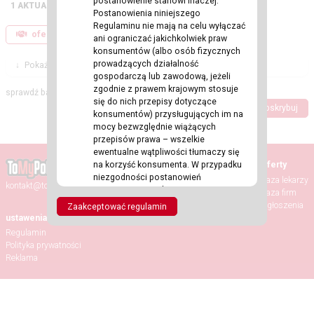
postanowienie stanowi inaczej.
1 AKTUALNYCH
Postanowienia niniejszego
Regulaminu nie mają na celu wyłączać
oferty pracy (0)
szukam pracy (1)
ani ograniczać jakichkolwiek praw
konsumentów (albo osób fizycznych
prowadzących działalność
↓
Pokaż Filtry
gospodarczą lub zawodową, jeżeli
zgodnie z prawem krajowym stosuje
sprawdź bazę ogłoszeń
się do nich przepisy dotyczące
Dodaj ogłoszenie
Subskrybuj
konsumentów) przysługujących im na
mocy bezwzględnie wiążących
przepisów prawa – wszelkie
ewentualne wątpliwości tłumaczy się
na korzyść konsumenta. W przypadku
Strona główna
Oferty
niezgodności postanowień
Aktualności
Baza lekarzy
kontakt@tomypolacy.com
niniejszego Regulaminu z powyższymi
Wydarzenia
Baza firm
przepisami, pierwszeństwo
Randki
Ogłoszenia
Zaakceptować regulamin
przysługuje tym przepisom.
ustawenia
Oprócz Usługodawcy w Serwisie
Regulamin
Internetowym występują również
Polityka prywatności
Użytkownicy – są to niezależne
Reklama
podmioty trzecie w stosunku do
Usługodawcy, które mogą wchodzić ze
sobą w interakcje oraz komunikować
się za pośrednictwem