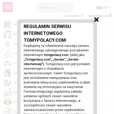
EN
LOGOWANIE
REJESTRACJA
Remonty (1)
REGULAMIN SERWISU
INTERNETOWEGO
Budownictwo (0)
TOMYPOLACY.COM
Biuro rachunkowe (0)
Dziękujemy za odwiedzenie naszego serwisu
internetowego udostępnianego pod adresem
POLSKIE BIURO UBEZPIECZEŃ (0)
internetowym
tomypolacy.com
(dalej jako:
„Tomypolacy.com”, „Serwis”, „Serwis
Transport, przeprowadzki (0)
Internetowy”).
Tomypolacy.com jest portalem
internetowym o charakterze
Opiekun osoby starszej (0)
społecznościowym. Celem Tomypolacy.com
jest umożliwienie nawiązywania oraz
budowania relacji przez użytkowników, a także
spawacza (0)
dzielenia się informacjami na swój temat.
Formuła niniejszego regulaminu zakłada
lini Produkcyjnej (0)
ustalenie ogólnych zasad i warunków
korzystania z Serwisu Internetowego, w
Pl DJ (0)
szczególności zasad i warunków
zamieszczania treści przez użytkowników.
Tłumaczenia, nauka języka (0)