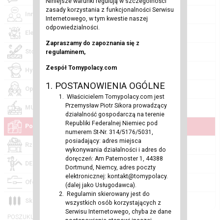
Niniejsze warunki regulują w szczególności
zasady korzystania z funkcjonalności Serwisu
Inne (0)
Internetowego, w tym kwestie naszej
odpowiedzialności.
Elektryk (0)
Zapraszamy do zapoznania się z
Stolarz (0)
regulaminem,
Zespół Tomypolacy.com
Hydraulik (0)
1. POSTANOWIENIA OGÓLNE
Opiekunka dziecięca (0)
Właścicielem Tomypolacy.com jest
Przemysław Piotr Sikora prowadzący
MURARZ (0)
działalność gospodarczą na terenie
Republiki Federalnej Niemiec pod
Posadzkarz (0)
numerem St-Nr. 314/5176/5031,
posiadający: adres miejsca
Rzeznik (0)
wykonywania działalności i adres do
doręczeń: Am Paternoster 1, 44388
DEKARZ (0)
Dortmund, Niemcy, adres poczty
elektronicznej: kontakt@tomypolacy.
Oferty pracy (0)
(dalej jako Usługodawca).
Regulamin skierowany jest do
Sklepy (0)
wszystkich osób korzystających z
Serwisu Internetowego, chyba że dane
POSZUKUJĄCYCH PRACY: