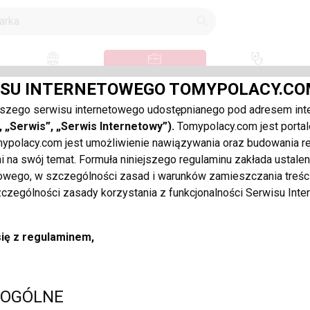
Społeczność
Ogłoszenia o pracę
Lekarze
ISU INTERNETOWEGO TOMYPOLACY.CO
O PRACĘ:
szego serwisu internetowego udostępnianego pod adresem in
 „Serwis”, „Serwis Internetowy”).
Tomypolacy.com jest portal
NYCH
olacy.com jest umożliwienie nawiązywania oraz budowania rel
mi na swój temat. Formuła niniejszego regulaminu zakłada ustal
)
szukam pracy (1)
towego, w szczególności zasad i warunków zamieszczania treśc
szczególności zasady korzystania z funkcjonalności Serwisu Int
ię z regulaminem,
 OGÓLNE