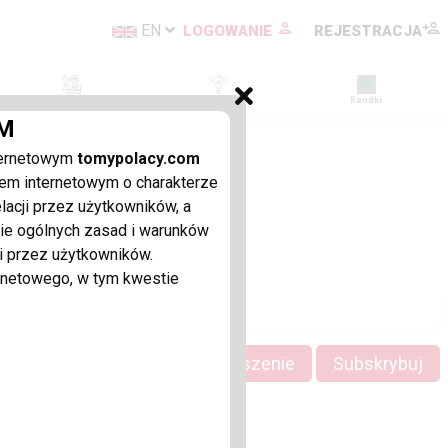
EN
LOGOWANIE
REJESTRACJA
Firmy
Ogłoszenia
Randki
M
ternetowym
tomypolacy.com
em internetowym o charakterze
acji przez użytkowników, a
enie ogólnych zasad i warunków
i przez użytkowników.
ernetowego, w tym kwestie
Dodaj ogłoszenie
Subskrybuj