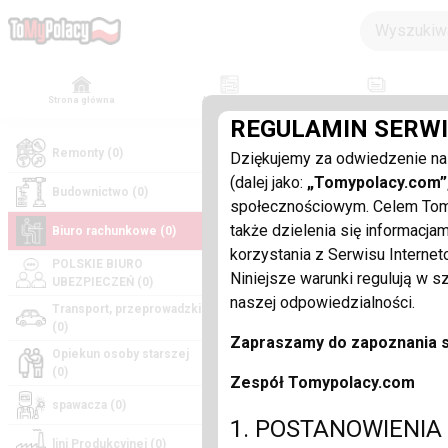
Strona główna
Aktualności
Wydarzenia
REGULAMIN SERW
OGŁOSZEŃ 
Remonty (0)
Dziękujemy za odwiedzenie na
(dalej jako:
„Tomypolacy.com”,
0 AKTUAL
Budownictwo (0)
społecznościowym. Celem Tomyp
także dzielenia się informacja
Biuro rachunkowe (0)
oferty pracy (0
korzystania z Serwisu Interne
POLSKIE BIURO
Niniejsze warunki regulują w 
UBEZPIECZEŃ (0)
naszej odpowiedzialności.
↓
Pokaż Filtry
Transport, przeprowadzki
(0)
Zapraszamy do zapoznania s
Opiekun osoby starszej
sprawdź bazę ogłoszeń
(0)
Zespół Tomypolacy.com
spawacza (0)
1. POSTANOWIENIA
lini Produkcyjnej (0)