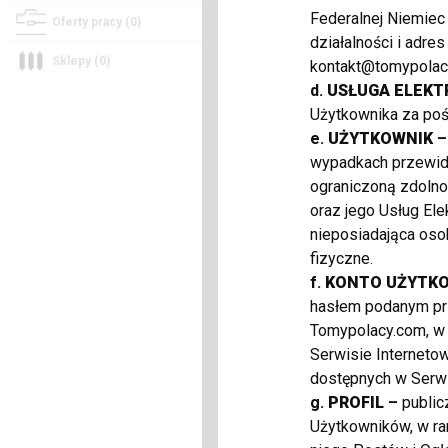
Federalnej Niemiec
Oferty pracy (0)
działalności i adre
Sklepy (0)
kontakt@tomypolac
d.
USŁUGA ELEKT
Użytkownika za po
e.
UŻYTKOWNIK
–
wypadkach przewidz
ograniczoną zdolno
oraz jego Usług El
nieposiadająca oso
fizyczne.
f.
KONTO UŻYTK
hasłem podanym prz
Tomypolacy.com, w 
Serwisie Internetow
dostępnych w Serwi
g.
PROFIL
–
public
Użytkowników, w ra