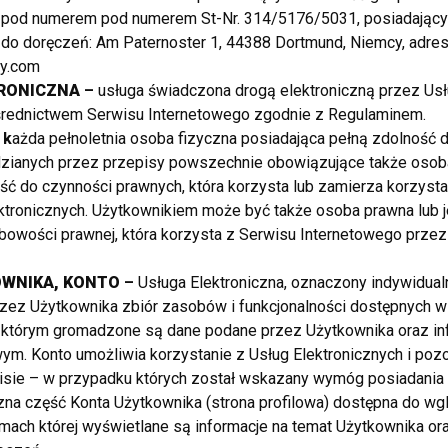
 pod numerem pod numerem St-Nr. 314/5176/5031, posiadający
s do doręczeń: Am Paternoster 1, 44388 Dortmund, Niemcy, adres
y.com
RONICZNA
–
usługa świadczona drogą elektroniczną przez Us
średnictwem Serwisu Internetowego zgodnie z Regulaminem.
 k
ażda pełnoletnia osoba fizyczna posiadająca pełną zdolność 
ianych przez przepisy powszechnie obowiązujące także osoba
ść do czynności prawnych, która korzysta lub zamierza korzyst
ektronicznych. Użytkownikiem może być także osoba prawna lub 
bowości prawnej, która korzysta z Serwisu Internetowego przez
OWNIKA, KONTO
–
Usługa Elektroniczna, oznaczony indywidual
ez Użytkownika zbiór zasobów i funkcjonalności dostępnych w
którym gromadzone są dane podane przez Użytkownika oraz info
ym. Konto umożliwia korzystanie z Usług Elektronicznych i pozo
sie – w przypadku których został wskazany wymóg posiadania 
zna część Konta Użytkownika (strona profilowa) dostępna do wg
mach której wyświetlane są informacje na temat Użytkownika o