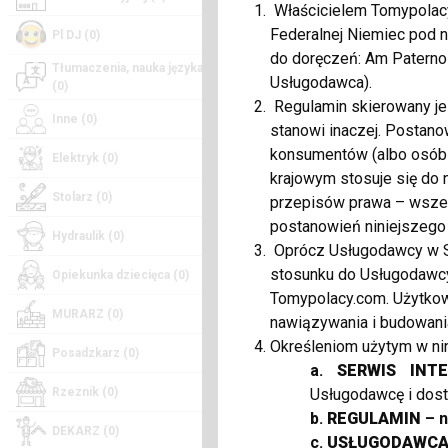
Właścicielem Tomypolacy
Federalnej Niemiec pod n
Pl DJ (0)
do doręczeń: Am Paternos
Tłumaczenia, nauka języka
Usługodawca).
(0)
Regulamin skierowany je
Inne (0)
stanowi inaczej. Postano
konsumentów (albo osób 
Elektryk (0)
krajowym stosuje się do
Stolarz (0)
przepisów prawa – wszel
postanowień niniejszego
Hydraulik (0)
Oprócz Usługodawcy w Se
stosunku do Usługodawcy
Opiekunka dziecięca (0)
Tomypolacy.com. Użytkown
MURARZ (0)
nawiązywania i budowania
Określeniom użytym w nin
Posadzkarz (0)
a.
SERWIS INT
Usługodawcę i dos
Rzeznik (0)
b.
REGULAMIN
– n
DEKARZ (0)
c.
USŁUGODAWC