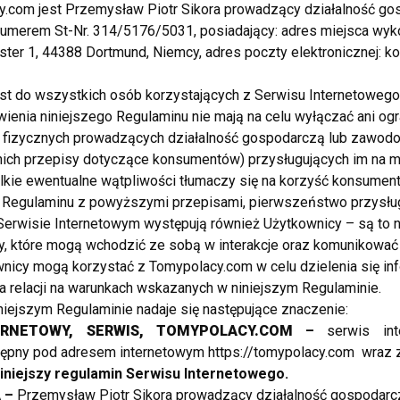
.com jest Przemysław Piotr Sikora prowadzący działalność gos
umerem St-Nr. 314/5176/5031, posiadający: adres miejsca wyko
ter 1, 44388 Dortmund, Niemcy, adres poczty elektronicznej: ko
st do wszystkich osób korzystających z Serwisu Internetowego
wienia niniejszego Regulaminu nie mają na celu wyłączać ani ogr
fizycznych prowadzących działalność gospodarczą lub zawodo
 nich przepisy dotyczące konsumentów) przysługujących im na
kie ewentualne wątpliwości tłumaczy się na korzyść konsumen
 Regulaminu z powyższymi przepisami, pierwszeństwo przysłu
rwisie Internetowym występują również Użytkownicy – są to n
, które mogą wchodzić ze sobą w interakcje oraz komunikować
icy mogą korzystać z Tomypolacy.com w celu dzielenia się inf
 relacji na warunkach wskazanych w niniejszym Regulaminie.
iejszym Regulaminie nadaje się następujące znaczenie:
ERNETOWY, SERWIS, TOMYPOLACY.COM
–
serwis in
tępny pod adresem internetowym
https://tomypolacy.com
wraz 
iniejszy regulamin Serwisu Internetowego.
A
–
Przemysław Piotr Sikora prowadzący działalność gospodarcz