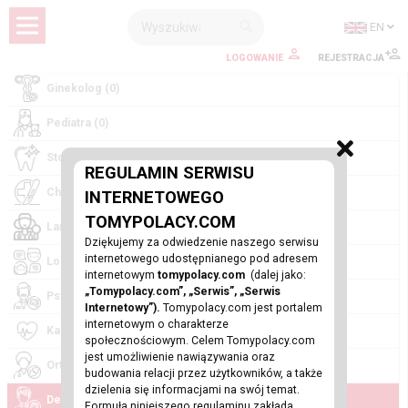
EN
LOGOWANIE
REJESTRACJA
Ginekolog (0)
Pediatra (0)
Stomatolog (0)
REGULAMIN SERWISU
Chirurg (0)
INTERNETOWEGO
TOMYPOLACY.COM
Laryngolog (0)
Dziękujemy za odwiedzenie naszego serwisu
internetowego udostępnianego pod adresem
Logopeda (0)
internetowym
tomypolacy.com
(dalej jako:
„Tomypolacy.com”, „Serwis”, „Serwis
Psychiatra (0)
Internetowy”).
Tomypolacy.com jest portalem
internetowym o charakterze
Kardiolog (0)
społecznościowym. Celem Tomypolacy.com
jest umożliwienie nawiązywania oraz
Ortopeda (0)
budowania relacji przez użytkowników, a także
dzielenia się informacjami na swój temat.
Dermatolog (0)
Formuła niniejszego regulaminu zakłada