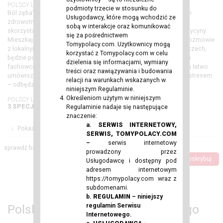
POLSCY LEKARZE ZA GRANICĄ
podmioty trzecie w stosunku do
Ból zęba? Rutynowa kontrola? A może poważniejsze dolegliwości
Usługodawcy, które mogą wchodzić ze
zdrowotne? Są różne okoliczności, kiedy warto, a nawet trzeba,
sobą w interakcje oraz komunikować
skorzystać z pomocy specjalistów z określonych obszarów medycyny.
się za pośrednictwem
Mieszkający jednak poza Polską rodacy mogą mieć trudność w rozmowie
Tomypolacy.com. Użytkownicy mogą
z lokalnymi profesjonalistami… Chyba że wśród nich, np. w Niemczech,
korzystać z Tomypolacy.com w celu
będzie polski lekarz. W naszym serwisie gromadzimy ogłoszenia
dzielenia się informacjami, wymiany
fachowców mieszkających i działających za granicą. Dzięki temu łatwo
treści oraz nawiązywania i budowania
umówisz się na wybrany termin i – ze zdecydowanie mniejszym stresem
relacji na warunkach wskazanych w
– odbędziesz wizytę. Przejrzyj już teraz katalog na stronie!
niniejszym Regulaminie.
Określeniom użytym w niniejszym
POLSCY LEKARZE W NIEMCZECH
3 SPECJALISTÓW
Regulaminie nadaje się następujące
znaczenie:
a.
SERWIS INTERNETOWY,
↓
Pokaż Filtry
SERWIS, TOMYPOLACY.COM
–
serwis internetowy
sprawdź bazę naszych specjalistów
prowadzony przez
Dodaj ogłoszenie
Subskrybuj
Usługodawcę i dostępny pod
adresem internetowym
https://tomypolacy.com
wraz z
subdomenami.
b.
REGULAMIN
– niniejszy
Polski lekarz za granicą – dlaczego
regulamin Serwisu
Internetowego.