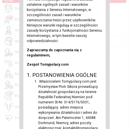
ustalenie ogólnych zasad i warunków
Diabetolog (0)
korzystania z Serwisu Internetowego, w
szczególności zasad i warunków
Endokrynolog (0)
zamieszczania treści przez użytkowników.
Niniejsze warunki regulują w szczególności
Internista (0)
zasady korzystania z funkcjonalności Serwisu
Internetowego, w tym kwestie naszej
odpowiedzialności.
Neurolog (0)
Zapraszamy do zapoznania się z
Okulista (0)
regulaminem,
Ortopeda (0)
Zespół Tomypolacy.com
Pediatra (0)
1. POSTANOWIENIA OGÓLNE
Właścicielem Tomypolacy.com jest
Psychiatra (0)
Przemysław Piotr Sikora prowadzący
działalność gospodarczą na terenie
Psycholog (0)
Republiki Federalnej Niemiec pod
numerem St-Nr. 314/5176/5031,
Urolog (0)
posiadający: adres miejsca
wykonywania działalności i adres do
Lekarze (3)
doręczeń: Am Paternoster 1, 44388
Dortmund, Niemcy, adres poczty
elektronicznej: kontakt@tomypolacy.