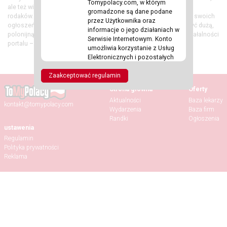
Tomypolacy.com, w którym
ale też wiele innych firm, założonych poza Polską przez naszych
gromadzone są dane podane
rodaków. Zapraszamy również przedsiębiorców do publikowania swoich
przez Użytkownika oraz
ogłoszeń. Wspólnie mamy szansę efektywniej pracować i tworzyć dużą,
informacje o jego działaniach w
polonijną rodzinę. W razie pytań lub wątpliwości dotyczących działalności
Serwisie Internetowym. Konto
portalu – zapraszamy do kontaktu!
umożliwia korzystanie z Usług
Elektronicznych i pozostałych
funkcjonalności dostępnych w
Zaakceptować regulamin
Serwisie – w przypadku których
został wskazany wymóg
Strona główna
Oferty
posiadania Konta.
Aktualności
Baza lekarzy
g.
PROFIL
–
publiczna część
kontakt@tomypolacy.com
Wydarzenia
Baza firm
Konta Użytkownika (strona
Randki
Ogłoszenia
profilowa) dostępna do wglądu
ustawenia
dla pozostałych Użytkowników,
Regulamin
w ramach której wyświetlane są
Polityka prywatności
informacje na temat
Reklama
Użytkownika oraz
zamieszczonych przez niego
Postów i Ogłoszeń.
h.
POST
–
jakakolwiek treść
Użytkownika opublikowana na
własnym lub cudzym Profilu (o
ile pozwalają na to ustawienia
prywatności Profilu), która może