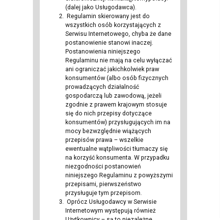
(dalej jako Usługodawca).
Regulamin skierowany jest do
wszystkich osób korzystających z
Serwisu Internetowego, chyba że dane
postanowienie stanowi inaczej.
Postanowienia niniejszego
Regulaminu nie mają na celu wyłączać
ani ograniczać jakichkolwiek praw
konsumentów (albo osób fizycznych
prowadzących działalność
gospodarczą lub zawodową, jeżeli
zgodnie z prawem krajowym stosuje
się do nich przepisy dotyczące
konsumentów) przysługujących im na
mocy bezwzględnie wiążących
przepisów prawa – wszelkie
ewentualne wątpliwości tłumaczy się
na korzyść konsumenta. W przypadku
niezgodności postanowień
niniejszego Regulaminu z powyższymi
przepisami, pierwszeństwo
przysługuje tym przepisom.
Oprócz Usługodawcy w Serwisie
Internetowym występują również
Użytkownicy – są to niezależne