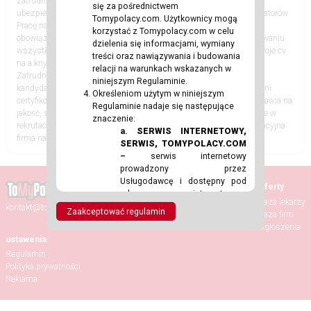
zatrudnienie na warunkach holenderskich Zakwaterowanie oraz
się za pośrednictwem
ubezpieczenie Dojazdy do pracy Opiekę polskojęzycznych koordynatorów
Tomypolacy.com. Użytkownicy mogą
Pracę na dłuższy okres czasu Za nadgodziny i pracę w weekend
korzystać z Tomypolacy.com w celu
obowiązują dodatki do podstawowych stawek. pomoc w zorganizowaniu
dzielenia się informacjami, wymiany
wszystkich formalności Jesli zainteresowala CIe ta oferta wyslij swoje cv
treści oraz nawiązywania i budowania
na a.knysak@flexcraft.eu lub zadzwon 48 573104386 Agencja
relacji na warunkach wskazanych w
Zatrudnienia Flexcraft od kilkunastu lat skutecznie kieruje polskich
niniejszym Regulaminie.
kandydatów do sprawdzonych, holenderskich firm. Jesteśmy w pełni
Określeniom użytym w niniejszym
certyfikowaną agencją pracy, która w swoich działaniach zawsze stawia na
Regulaminie nadaje się następujące
jakość, szacunek i uczciwość. Nasz profesjonalizm i doświadczenie w
znaczenie:
rekrutacji sprawia, że jesteśmy postrzegani jako rzetelna i konkurencyjna
a.
SERWIS INTERNETOWY,
firma na rynku pracy. KRAZ 273
SERWIS, TOMYPOLACY.COM
–
serwis internetowy
prowadzony przez
Usługodawcę i dostępny pod
Strona główna
Oferty
adresem internetowym
Aktualności
Baza lekarzy
https://tomypolacy.com
wraz z
kontakt@tomypolacy.com
Zaakceptować regulamin
Wydarzenia
Baza firm
subdomenami.
Randki
Ogłoszenia
b.
REGULAMIN
– niniejszy
ustawenia
regulamin Serwisu
Regulamin
Internetowego.
Polityka prywatności
c.
USŁUGODAWCA
–
Reklama
Przemysław Piotr Sikora
prowadzący działalność
gospodarczą na terenie