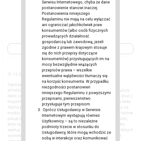
Serwisu Internetowego, chyba że dane
postanowienie stanowi inaczej.
Postanowienia niniejszego
Regulaminu nie mają na celu wyłączać
ani ograniczać jakichkolwiek praw
konsumentów (albo osób fizycznych
prowadzących działalność
gospodarczą lub zawodową, jeżeli
zgodnie z prawem krajowym stosuje
Zobacz
się do nich przepisy dotyczące
konsumentów) przysługujących im na
|
mocy bezwzględnie wiążących
przepisów prawa – wszelkie
01.12.2023
Inne
ewentualne wątpliwości tłumaczy się
na korzyść konsumenta. W przypadku
Ogłoszenia
12.97 EUR
niezgodności postanowień
WYMAGANIA: Motywacja do pracy Chęć podjęcia współpracy na dłuższy
niniejszego Regulaminu z powyższymi
okres czasu Prawo jazdy będzie atutem ZAKRES OBOWIĄZKÓW: - dział z
przepisami, pierwszeństwo
mięsem (Slagerij). Nie są to zakłady mięsne. Jest to praca fizycznie lekka.
przysługuje tym przepisom.
Można pracować przy taśmie lub na ekspedycji. Temperatury wahają się
Oprócz Usługodawcy w Serwisie
między pięcioma, a siedmioma stopniami Celsjusza. Pracując przy taśmie
Internetowym występują również
pakuje się do opakowań kawałki mięsa (schabowe, karkówki, polędwice),
Użytkownicy – są to niezależne
które następnie trafiają do sklepów. Na ekspedycji sortuje się produkty
podmioty trzecie w stosunku do
według zamówienia danego klienta. Kładzie się je pod ekranami, na których
Usługodawcy, które mogą wchodzić ze
wyświetlają się dane dotyczące zamówienia. OFERUJEMY: Stabilne
sobą w interakcje oraz komunikować