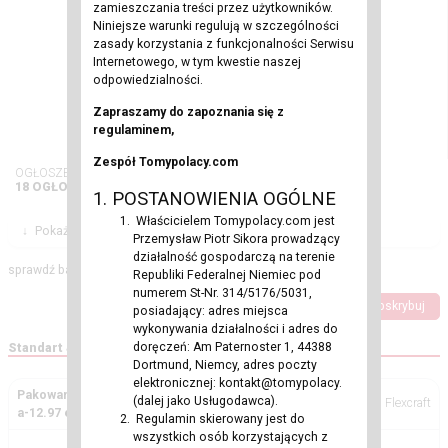
zamieszczania treści przez użytkowników.
Niniejsze warunki regulują w szczególności
zasady korzystania z funkcjonalności Serwisu
Internetowego, w tym kwestie naszej
odpowiedzialności.
Zapraszamy do zapoznania się z
regulaminem,
Zespół Tomypolacy.com
OGŁOSZENIA:
18 OGŁOSZEŃ
1. POSTANOWIENIA OGÓLNE
Właścicielem Tomypolacy.com jest
↓
Pokaż Filtry
Przemysław Piotr Sikora prowadzący
działalność gospodarczą na terenie
sprawdź bazę ogłoszeń
Republiki Federalnej Niemiec pod
numerem St-Nr. 314/5176/5031,
Dodaj ogłoszenie
Subskrybuj
posiadający: adres miejsca
wykonywania działalności i adres do
doręczeń: Am Paternoster 1, 44388
Standart & Wyróżniony
Dortmund, Niemcy, adres poczty
elektronicznej: kontakt@tomypolacy.
Pakowanie wędlin i kiełbasek-również dlapar-bez język
(dalej jako Usługodawca).
Flexcraft
a-12.97 euro brutto
Regulamin skierowany jest do
wszystkich osób korzystających z