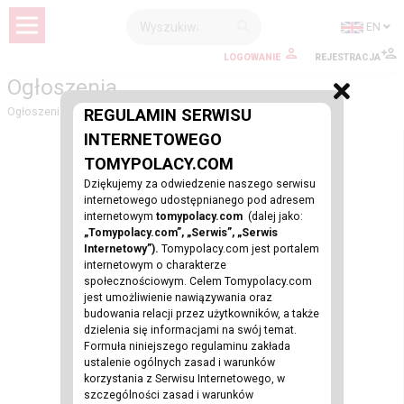
EN
LOGOWANIE
REJESTRACJA
Ogłoszenia
Ogłoszenia
REGULAMIN SERWISU
INTERNETOWEGO
TOMYPOLACY.COM
Dziękujemy za odwiedzenie naszego serwisu
internetowego udostępnianego pod adresem
internetowym
tomypolacy.com
(dalej jako:
„Tomypolacy.com”, „Serwis”, „Serwis
Internetowy”).
Tomypolacy.com jest portalem
internetowym o charakterze
społecznościowym. Celem Tomypolacy.com
jest umożliwienie nawiązywania oraz
budowania relacji przez użytkowników, a także
dzielenia się informacjami na swój temat.
Formuła niniejszego regulaminu zakłada
ustalenie ogólnych zasad i warunków
korzystania z Serwisu Internetowego, w
szczególności zasad i warunków