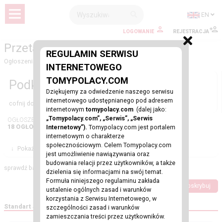
EN
LOGOWANIE
REJESTRACJA
Przetargi
REGULAMIN SERWISU
Ogłoszenia
-
Nieruchomości
-
Przetargi
INTERNETOWEGO
TOMYPOLACY.COM
Podkategorie
Dziękujemy za odwiedzenie naszego serwisu
internetowego udostępnianego pod adresem
cofnij do
Nieruchomości
internetowym
tomypolacy.com
(dalej jako:
„Tomypolacy.com”, „Serwis”, „Serwis
OGŁOSZENIA:
18 OGŁOSZEŃ
Internetowy”).
Tomypolacy.com jest portalem
internetowym o charakterze
społecznościowym. Celem Tomypolacy.com
↓
Pokaż Filtry
jest umożliwienie nawiązywania oraz
budowania relacji przez użytkowników, a także
sprawdź bazę ogłoszeń
dzielenia się informacjami na swój temat.
Formuła niniejszego regulaminu zakłada
Dodaj ogłoszenie
Subskrybuj
ustalenie ogólnych zasad i warunków
korzystania z Serwisu Internetowego, w
Standart & Wyróżniony
szczególności zasad i warunków
zamieszczania treści przez użytkowników.