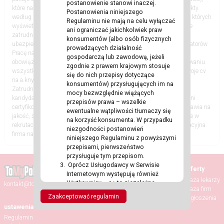
postanowienie stanowi inaczej.
które następnie trafiają do sklepów. Na ekspedycji sortuje się produkty
Postanowienia niniejszego
według zamówienia danego klienta. Kładzie się je pod ekranami, na których
Regulaminu nie mają na celu wyłączać
wyświetlają się dane dotyczące zamówienia. OFERUJEMY: Stabilne
ani ograniczać jakichkolwiek praw
zatrudnienie na warunkach holenderskich Zakwaterowanie oraz
konsumentów (albo osób fizycznych
ubezpieczenie Dojazdy do pracy Opiekę polskojęzycznych koordynatorów
prowadzących działalność
Pracę na dłuższy okres czasu Za nadgodziny i pracę w weekend
gospodarczą lub zawodową, jeżeli
obowiązują dodatki do podstawowych stawek. pomoc w zorganizowaniu
zgodnie z prawem krajowym stosuje
wszystkich formalności Jesli zainteresowala CIe ta oferta wyslij swoje cv
się do nich przepisy dotyczące
na a.knysak@flexcraft.eu lub zadzwon 48 573104386 Agencja
konsumentów) przysługujących im na
Zatrudnienia Flexcraft od kilkunastu lat skutecznie kieruje polskich
mocy bezwzględnie wiążących
kandydatów do sprawdzonych, holenderskich firm. Jesteśmy w pełni
przepisów prawa – wszelkie
certyfikowaną agencją pracy, która w swoich działaniach zawsze stawia na
ewentualne wątpliwości tłumaczy się
jakość, szacunek i uczciwość. Nasz profesjonalizm i doświadczenie w
na korzyść konsumenta. W przypadku
rekrutacji sprawia, że jesteśmy postrzegani jako rzetelna i konkurencyjna
niezgodności postanowień
firma na rynku pracy. KRAZ 273
niniejszego Regulaminu z powyższymi
przepisami, pierwszeństwo
przysługuje tym przepisom.
Oprócz Usługodawcy w Serwisie
Strona główna
Oferty
Internetowym występują również
Aktualności
Baza lekarzy
Użytkownicy – są to niezależne
kontakt@tomypolacy.com
Wydarzenia
Baza firm
podmioty trzecie w stosunku do
Zaakceptować regulamin
Randki
Ogłoszenia
Usługodawcy, które mogą wchodzić ze
ustawenia
sobą w interakcje oraz komunikować
Regulamin
się za pośrednictwem