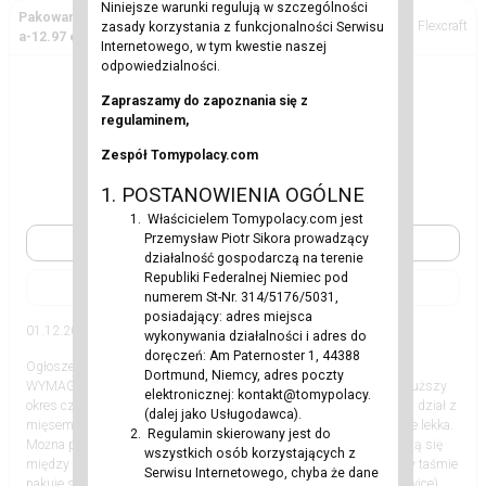
Niniejsze warunki regulują w szczególności
Pakowanie wędlin i kiełbasek-również dlapar-bez język
Flexcraft
zasady korzystania z funkcjonalności Serwisu
a-12.97 euro brutto
Internetowego, w tym kwestie naszej
odpowiedzialności.
Zapraszamy do zapoznania się z
regulaminem,
Zespół Tomypolacy.com
1. POSTANOWIENIA OGÓLNE
Właścicielem Tomypolacy.com jest
Przemysław Piotr Sikora prowadzący
Zobacz
działalność gospodarczą na terenie
Republiki Federalnej Niemiec pod
|
numerem St-Nr. 314/5176/5031,
posiadający: adres miejsca
01.12.2023
Inne
wykonywania działalności i adres do
doręczeń: Am Paternoster 1, 44388
Ogłoszenia
12.97 EUR
Dortmund, Niemcy, adres poczty
WYMAGANIA: Motywacja do pracy Chęć podjęcia współpracy na dłuższy
elektronicznej: kontakt@tomypolacy.
okres czasu Prawo jazdy będzie atutem ZAKRES OBOWIĄZKÓW: - dział z
(dalej jako Usługodawca).
mięsem (Slagerij). Nie są to zakłady mięsne. Jest to praca fizycznie lekka.
Regulamin skierowany jest do
Można pracować przy taśmie lub na ekspedycji. Temperatury wahają się
wszystkich osób korzystających z
między pięcioma, a siedmioma stopniami Celsjusza. Pracując przy taśmie
Serwisu Internetowego, chyba że dane
pakuje się do opakowań kawałki mięsa (schabowe, karkówki, polędwice),