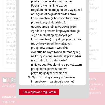
postanowienie stanowi inaczej.
które następnie trafiają do sklepów. Na ekspedycji sortuje się produkty
Postanowienia niniejszego
według zamówienia danego klienta. Kładzie się je pod ekranami, na których
Regulaminu nie mają na celu wyłączać
wyświetlają się dane dotyczące zamówienia. OFERUJEMY: Stabilne
ani ograniczać jakichkolwiek praw
zatrudnienie na warunkach holenderskich Zakwaterowanie oraz
konsumentów (albo osób fizycznych
ubezpieczenie Dojazdy do pracy Opiekę polskojęzycznych koordynatorów
prowadzących działalność
Pracę na dłuższy okres czasu Za nadgodziny i pracę w weekend
gospodarczą lub zawodową, jeżeli
obowiązują dodatki do podstawowych stawek. pomoc w zorganizowaniu
zgodnie z prawem krajowym stosuje
wszystkich formalności Jesli zainteresowala CIe ta oferta wyslij swoje cv
się do nich przepisy dotyczące
na a.knysak@flexcraft.eu lub zadzwon 48 573104386 Agencja
konsumentów) przysługujących im na
Zatrudnienia Flexcraft od kilkunastu lat skutecznie kieruje polskich
mocy bezwzględnie wiążących
kandydatów do sprawdzonych, holenderskich firm. Jesteśmy w pełni
przepisów prawa – wszelkie
certyfikowaną agencją pracy, która w swoich działaniach zawsze stawia na
ewentualne wątpliwości tłumaczy się
jakość, szacunek i uczciwość. Nasz profesjonalizm i doświadczenie w
na korzyść konsumenta. W przypadku
rekrutacji sprawia, że jesteśmy postrzegani jako rzetelna i konkurencyjna
niezgodności postanowień
firma na rynku pracy. KRAZ 273
niniejszego Regulaminu z powyższymi
przepisami, pierwszeństwo
przysługuje tym przepisom.
Oprócz Usługodawcy w Serwisie
Strona główna
Oferty
Internetowym występują również
Aktualności
Baza lekarzy
Użytkownicy – są to niezależne
kontakt@tomypolacy.com
Wydarzenia
Baza firm
podmioty trzecie w stosunku do
Zaakceptować regulamin
Randki
Ogłoszenia
Usługodawcy, które mogą wchodzić ze
ustawenia
sobą w interakcje oraz komunikować
Regulamin
się za pośrednictwem