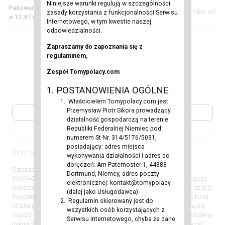
Niniejsze warunki regulują w szczególności
Pakowanie wędlin i kiełbasek-również dlapar-bez język
Flexcraft
zasady korzystania z funkcjonalności Serwisu
a-12.97 euro brutto
Internetowego, w tym kwestie naszej
odpowiedzialności.
Zapraszamy do zapoznania się z
regulaminem,
Zespół Tomypolacy.com
1. POSTANOWIENIA OGÓLNE
Właścicielem Tomypolacy.com jest
Przemysław Piotr Sikora prowadzący
Zobacz
działalność gospodarczą na terenie
Republiki Federalnej Niemiec pod
|
numerem St-Nr. 314/5176/5031,
posiadający: adres miejsca
01.12.2023
Inne
wykonywania działalności i adres do
doręczeń: Am Paternoster 1, 44388
Ogłoszenia
12.97 EUR
Dortmund, Niemcy, adres poczty
WYMAGANIA: Motywacja do pracy Chęć podjęcia współpracy na dłuższy
elektronicznej: kontakt@tomypolacy.
okres czasu Prawo jazdy będzie atutem ZAKRES OBOWIĄZKÓW: - dział z
(dalej jako Usługodawca).
mięsem (Slagerij). Nie są to zakłady mięsne. Jest to praca fizycznie lekka.
Regulamin skierowany jest do
Można pracować przy taśmie lub na ekspedycji. Temperatury wahają się
wszystkich osób korzystających z
między pięcioma, a siedmioma stopniami Celsjusza. Pracując przy taśmie
Serwisu Internetowego, chyba że dane
pakuje się do opakowań kawałki mięsa (schabowe, karkówki, polędwice),