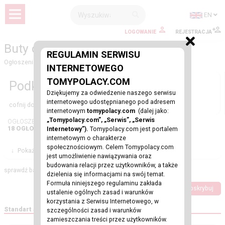
EN
LOGOWANIE
REJESTRACJA
Buty damskie
REGULAMIN SERWISU
Ogłoszenia
-
Moda
-
Ona
-
Buty damskie
INTERNETOWEGO
TOMYPOLACY.COM
Podkategorie
Dziękujemy za odwiedzenie naszego serwisu
internetowego udostępnianego pod adresem
cofnij do
Ona
internetowym
tomypolacy.com
(dalej jako:
„Tomypolacy.com”, „Serwis”, „Serwis
OGŁOSZENIA:
18 OGŁOSZEŃ
Internetowy”).
Tomypolacy.com jest portalem
internetowym o charakterze
społecznościowym. Celem Tomypolacy.com
↓
Pokaż Filtry
jest umożliwienie nawiązywania oraz
budowania relacji przez użytkowników, a także
sprawdź bazę ogłoszeń
dzielenia się informacjami na swój temat.
Formuła niniejszego regulaminu zakłada
Dodaj ogłoszenie
Subskrybuj
ustalenie ogólnych zasad i warunków
korzystania z Serwisu Internetowego, w
Standart & Wyróżniony
szczególności zasad i warunków
zamieszczania treści przez użytkowników.