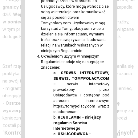
podmioty trzecie w stosunku do
Usługodawcy, które mogą wchodzić ze
granicy Polski z Niemcami i Polski z Litwą.
Decyzja zapadła
sobą w interakcje oraz komunikować
dziś.
Wejdzie w życie ze względów organizacyjnych
się za pośrednictwem
w poniedziałek, 7 lipca.
Do tego czasu odpowiednie służby,
Tomypolacy.com. Użytkownicy mogą
korzystać z Tomypolacy.com w celu
w tym przede wszystkim Straż Graniczna, zostały zobowiązane
dzielenia się informacjami, wymiany
do logistycznego przygotowania tej operacji - mówił Tusk.
treści oraz nawiązywania i budowania
relacji na warunkach wskazanych w
niniejszym Regulaminie.
Określeniom użytym w niniejszym
Regulaminie nadaje się następujące
Szef rządu tłumaczył, że od mniej więcej miesiąca "zmieniła się
znaczenie:
a.
SERWIS INTERNETOWY,
praktyka na granicy". - Strona niemiecka odmawia wpuszczania
SERWIS, TOMYPOLACY.COM
na swój teren - tak jak to było od mniej więcej 10 lat
–
serwis internetowy
- migrantów, którzy z różnych kierunków zmierzają do Niemiec,
prowadzony przez
Usługodawcę i dostępny pod
ubiegając się na o azyl czy.
adresem internetowym
-
Ostrzegałem, że to cierpliwe stanowisko Polski się
https://tomypolacy.com
wraz z
wyczerpuje
- zaznaczył. - Wprowadzenie kontroli uznajemy za
subdomenami.
b.
REGULAMIN
– niniejszy
konieczne - zaznaczył Tusk, wskazując ponadto, że sąsiedzi
regulamin Serwisu
zostali poinformowani o decyzji Warszawy.
Internetowego.
"Kontrole nie rozwiązują problemów migracyjnych"
c.
USŁUGODAWCA
–