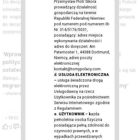
Do decyzji premiera odniósł się w przesłanym Wirtualnej Polsce
Przemysław Piotr Sikora
prowadzący działalność
oświadczeniu Knut Abraham, koordynator rządu niemieckiego
gospodarczą na terenie
ds. współpracy niemiecko-polskiej, który podkreśla zrozumienie
Republiki Federalnej Niemiec
do decyzji polskiego rządu, jednocześnie wskazując, że nie
pod numerem pod numerem St-
Nr. 314/5176/5031,
systemowe rozwiązanie problemu.
posiadający: adres miejsca
wykonywania działalności i
adres do doręczeń: Am
Paternoster 1, 44388 Dortmund,
Wprowadzenie kontroli granicznych może być
"
Niemcy, adres poczty
politycznie konieczne w krótkim okresie, ale
elektronicznej:
kontakt@tomypolacy.com
ostatecznie prowadzi do ślepego zaułka.
Dzieje się tak
d.
USŁUGA ELEKTRONICZNA
kontrole nie rozwiązują problemów
dlatego, że
–
usługa świadczona drogą
migracyjnych, a jedynie uwypuklają ich symptomy
"
elektroniczną przez
Usługodawcę na rzecz
- stwierdza doświadczony dyplomata.
Użytkownika za pośrednictwem
Serwisu Internetowego zgodnie
z Regulaminem.
e.
UŻYTKOWNIK
– k
ażda
< Wróć
pełnoletnia osoba fizyczna
posiadająca pełną zdolność do
0
0
czynności prawnych, a w
wypadkach przewidzianych