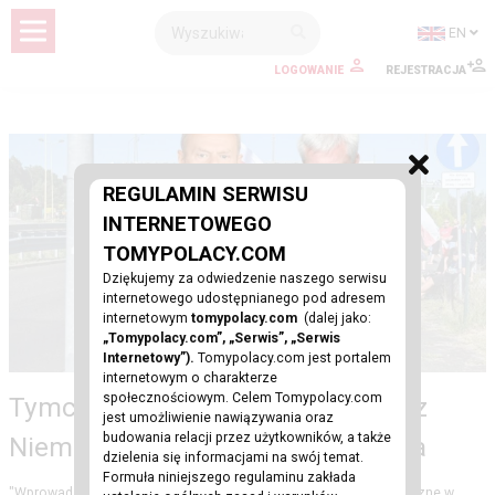
EN
LOGOWANIE
REJESTRACJA
REGULAMIN SERWISU
INTERNETOWEGO
TOMYPOLACY.COM
Dziękujemy za odwiedzenie naszego serwisu
internetowego udostępnianego pod adresem
internetowym
tomypolacy.com
(dalej jako:
„Tomypolacy.com”, „Serwis”, „Serwis
Internetowy”).
Tomypolacy.com jest portalem
internetowym o charakterze
społecznościowym. Celem Tomypolacy.com
Tymczasowe kontrole na granicy z
jest umożliwienie nawiązywania oraz
budowania relacji przez użytkowników, a także
Niemcami. Jest komentarz Berlina
dzielenia się informacjami na swój temat.
Formuła niniejszego regulaminu zakłada
"Wprowadzenie kontroli granicznych może być politycznie konieczne w