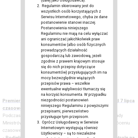
(dalej jako Usługodawca).
Regulamin skierowany jest do
wszystkich osób korzystających z
Serwisu Internetowego, chyba że dane
postanowienie stanowi inaczej.
Postanowienia niniejszego
Regulaminu nie mają na celu wyłączać
ani ograniczać jakichkolwiek praw
konsumentów (albo osób fizycznych
prowadzących działalność
gospodarczą lub zawodową, jeżeli
zgodnie z prawem krajowym stosuje
się do nich przepisy dotyczące
konsumentów) przysługujących im na
mocy bezwzględnie wiążących
przepisów prawa – wszelkie
ewentualne wątpliwości tłumaczy się
na korzyść konsumenta. W przypadku
niezgodności postanowień
Premier Donald Tusk zapowiedział przywrócenie od 7 lipca
niniejszego Regulaminu z powyższymi
czasowej kontroli na granicy z Niemcami i Litwą.
przepisami, pierwszeństwo
Podczas wtorkowej konferencji przed posiedzeniem Rady
przysługuje tym przepisom.
Oprócz Usługodawcy w Serwisie
Ministrów premier Donald Tusk poinformował o przywróceniu
Internetowym występują również
czasowej kontroli na granicy z Niemcami i Litwą.
Użytkownicy – są to niezależne
-
Podjęliśmy decyzję, że przywracamy czasową kontrolę na