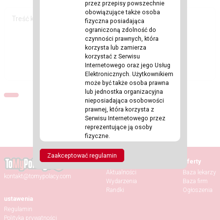
przez przepisy powszechnie
obowiązujące także osoba
fizyczna posiadająca
ograniczoną zdolność do
czynności prawnych, która
korzysta lub zamierza
korzystać z Serwisu
Internetowego oraz jego Usług
Elektronicznych. Użytkownikiem
może być także osoba prawna
lub jednostka organizacyjna
nieposiadająca osobowości
prawnej, która korzysta z
Serwisu Internetowego przez
reprezentujące ją osoby
fizyczne.
f.
KONTO UŻYTKOWNIKA,
KONTO
–
Usługa Elektroniczna,
Zaakceptować regulamin
Strona główna
Oferty
oznaczony indywidualną nazwą
(loginem) oraz hasłem
Aktualności
Baza lekarzy
kontakt@tomypolacy.com
podanym przez Użytkownika
Wydarzenia
Baza firm
zbiór zasobów i
Randki
Ogłoszenia
funkcjonalności dostępnych w
ustawenia
systemie teleinformatycznym
Regulamin
Tomypolacy.com, w którym
Polityka prywatności